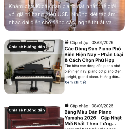
Thuật Và Đẳng Cấp
Khám phá 10 cây đàn piano đắt nhất thế giới
với giá trị hàng triệu USD. Những kiệt tác âm
nhạc đại diện cho đẳng cấp, nghệ thuật và
lịch sử piano.
Cập nhập :
08/01/2026
Chia sẻ hướng dẫn
Các Dòng Đàn Piano Phổ
Biến Hiện Nay – Phân Loại
& Cách Chọn Phù Hợp
Tìm hiểu các dòng đàn piano phổ
biến hiện nay: piano cơ, piano điện,
upright, grand piano. Hướng dẫn
chọn đàn piano phù hợp nhu cầu và
Xem chi tiết
ngân sách.
Cập nhập :
08/01/2026
Chia sẻ hướng dẫn
Bảng Màu Đàn Piano
Yamaha 2026 – Cập Nhật
Mới Nhất Theo Từng