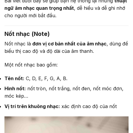
Bài viết dưới đây sẽ giúp bạn hệ thống lại những
thuật
ngữ âm nhạc quan trọng nhất
, dễ hiểu và dễ ghi nhớ
cho người mới bắt đầu.
Nốt nhạc (Note)
Nốt nhạc là
đơn vị cơ bản nhất của âm nhạc
, dùng để
biểu thị cao độ và độ dài của âm thanh.
Một nốt nhạc bao gồm:
Tên nốt:
C, D, E, F, G, A, B.
Hình nốt:
nốt tròn, nốt trắng, nốt đen, nốt móc đơn,
móc kép…
Vị trí trên khuông nhạc:
xác định cao độ của nốt