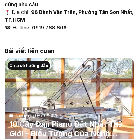
đúng nhu cầu
Địa chỉ:
98 Bành Văn Trân, Phường Tân Sơn Nhất,
TP.HCM
☎ Hotline:
0919 768 606
Bài viết liên quan
Chia sẻ hướng dẫn
Cập nhập:
08/01/2026
10 Cây Đàn Piano Đắt Nhất Thế
Giới – Biểu Tượng Của Nghệ