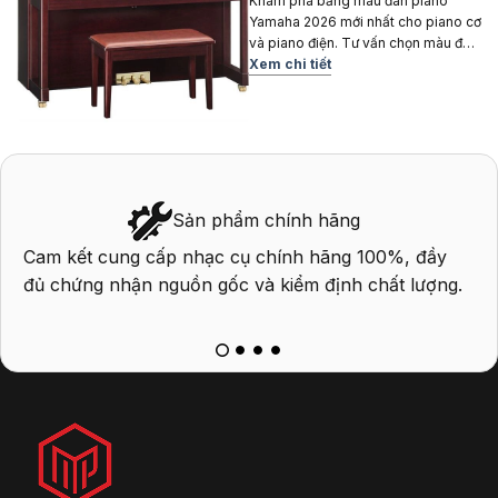
Dòng Đàn
Khám phá bảng màu đàn piano
Yamaha 2026 mới nhất cho piano cơ
và piano điện. Tư vấn chọn màu đàn
Yamaha phù hợp không gian và
Xem chi tiết
phong cách nội thất.
Sản phẩm chính hãng
Cam kết cung cấp nhạc cụ chính hãng 100%, đầy
P
đủ chứng nhận nguồn gốc và kiểm định chất lượng.
q
k