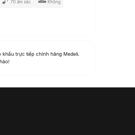
70 âm sắc
Không
 khẩu trực tiếp chính hãng Medeli.
hảo!