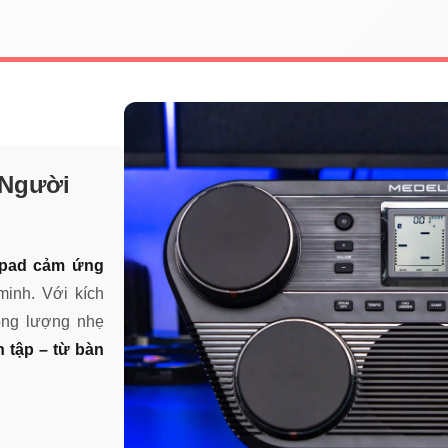
 Người
4 pad cảm ứng
minh. Với kích
ọng lượng nhẹ
n tập – từ bàn