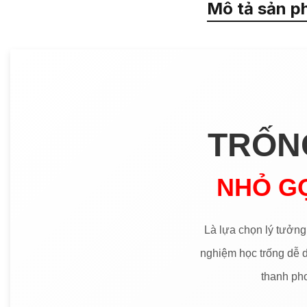
Mô tả sản p
TRỐNG
NHỎ GỌ
Là lựa chọn lý tưởn
nghiệm học trống dễ d
thanh pho