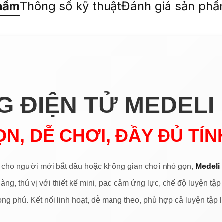
hẩm
Thông số kỹ thuật
Đánh giá sản ph
 ĐIỆN TỬ MEDELI
N, DỄ CHƠI, ĐẦY ĐỦ TÍ
g cho người mới bắt đầu hoặc không gian chơi nhỏ gọn,
Medeli
àng, thú vị với thiết kế mini, pad cảm ứng lực, chế độ luyện tậ
ng phú. Kết nối linh hoạt, dễ mang theo, phù hợp cả luyện tập lẫn