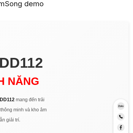
ẩm
Song demo
 DD112
NH NĂNG
 DD112
mang đến trải
p thông minh và kho âm
 giải trí.