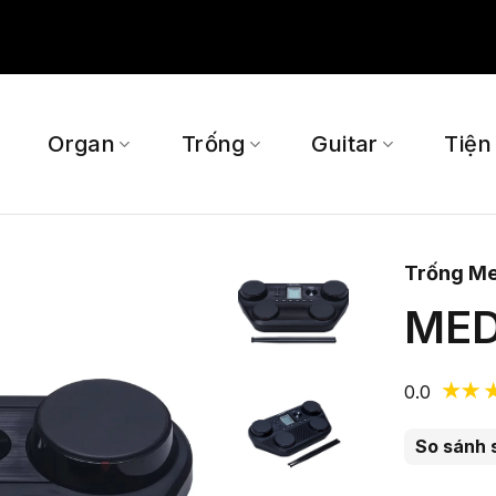
Organ
Trống
Guitar
Tiện
Trống Me
MED
0.0
So sánh 