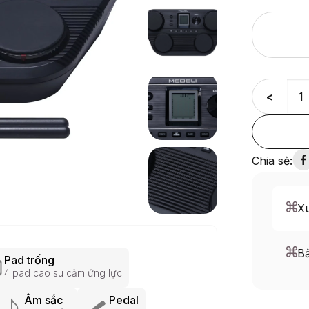
<
Chia sẻ:
Xu
B
Pad trống
4 pad cao su cảm ứng lực
Âm sắc
Pedal