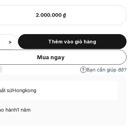
2.000.000
₫
Thêm vào giỏ hàng
>
Mua ngay
Bạn cần giúp đỡ?
ất sứ
Hongkong
ảo hành
1 năm