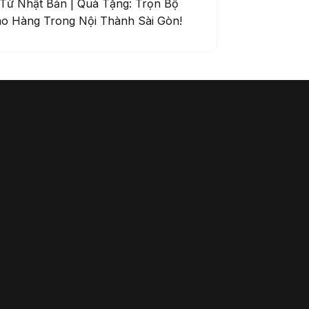
 Từ Nhật Bản | Quà Tặng: Trọn Bộ
ao Hàng Trong Nội Thành Sài Gòn!