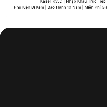
Đàn Piano Cơ Kaiser K35D | Nhập Khẩu Trực Tiếp
Phụ Kiện Đi Kèm | Bảo Hành 10 Năm | Miễn Phí Gi