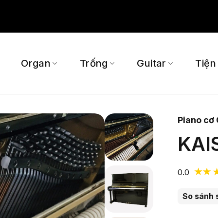
Organ
Trống
Guitar
Tiện
Piano cơ
KAI
0.0
So sánh 