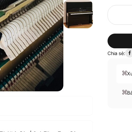
Chia sẻ:
Xu
B