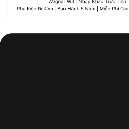
Đàn Piano Cơ Wagner W3 | Nhập Khẩu Trực Tiếp 
Phụ Kiện Đi Kèm | Bảo Hành 5 Năm | Miễn Phí Gia