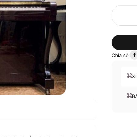
Chia sẻ:
Xu
B