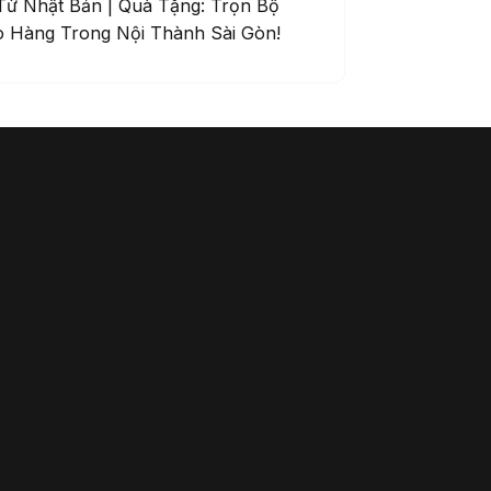
Từ Nhật Bản | Quà Tặng: Trọn Bộ
o Hàng Trong Nội Thành Sài Gòn!