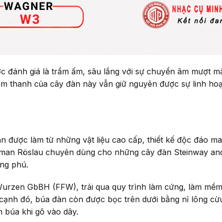
 đánh giá là trầm ấm, sâu lắng với sự chuyển âm mượt m
 thanh của cây đàn này vẫn giữ nguyên được sự linh hoạt
n được làm từ những vật liệu cao cấp, thiết kế độc đáo ma
man Röslau chuyên dùng cho những cây đàn Steinway and 
ong phú.
ik Wurzen GbBH (FFW), trải qua quy trình làm cứng, làm mề
cạnh đó, búa đàn còn được bọc trên dưới bằng nỉ lông cừ
n búa khi gõ vào dây.