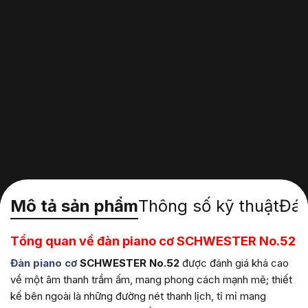
Mô tả sản phẩm
Thông số kỹ thuật
Đán
Tổng quan về đàn piano cơ SCHWESTER No.52
Đàn piano cơ
SCHWESTER No.52
được đánh giá khá cao
về một âm thanh trầm ấm, mang phong cách mạnh mẽ; thiết
kế bên ngoài là những đường nét thanh lịch, tỉ mỉ mang