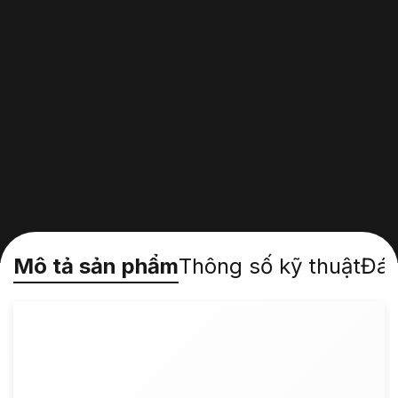
Mô tả sản phẩm
Thông số kỹ thuật
Đán