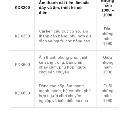
Những
Âm thanh cải tiến, âm sắc
năm
KDX200
dày và ấm, thiết kế cổ
1980 –
điển.
1990
Đầu
Cải tiến cấu trúc cơ sở, âm
những
KDX350
thanh cân bằng, phù hợp gia
năm
đình và người học nâng cao.
1990
Âm thanh phong phú, thiết
Giữa
kế sang trọng, bàn phím
những
KDX600
nhạy cảm, phù hợp người
năm
chơi bán chuyên.
1990
Dòng cao cấp, âm thanh
Cuối
mạnh mạnh, bộ cơ bền, phù
những
KDX850
hợp người chơi chuyên
năm
nghiệp và biểu diễn tại nhà.
1990