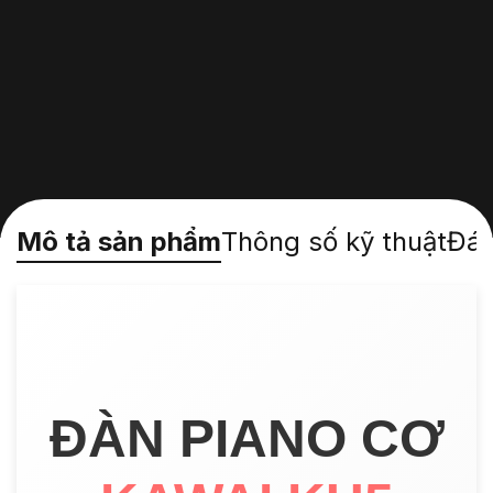
Mô tả sản phẩm
Thông số kỹ thuật
Đán
ĐÀN PIANO CƠ