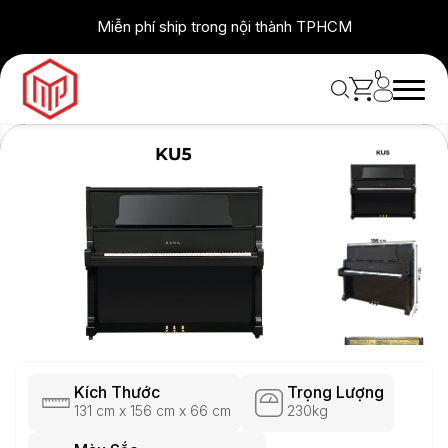
Skip
Miễn phí ship trong nội thành TPHCM
to
content
0
Kích Thước
Trọng Lượng
131 cm x 156 cm x 66 cm
230kg