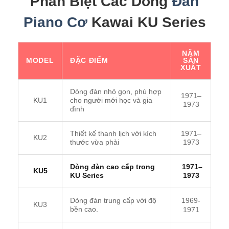
Phân Biệt Các Dòng
Đàn
Piano Cơ
Kawai KU Series
NĂM
MODEL
ĐẶC ĐIỂM
SẢN
XUẤT
Dòng đàn nhỏ gọn, phù hợp
1971–
KU1
cho người mới học và gia
1973
đình
Thiết kế thanh lịch với kích
1971–
KU2
thước vừa phải
1973
Dòng đàn cao cấp trong
1971–
KU5
KU Series
1973
1969-
Dòng đàn trung cấp với độ
KU3
bền cao.
1971