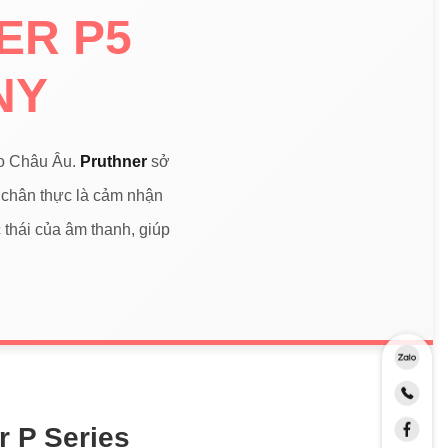
ER P5
NY
no Châu Âu.
Pruthner
sở
 chân thực là cảm nhận
 thái của âm thanh, giúp
r P Series