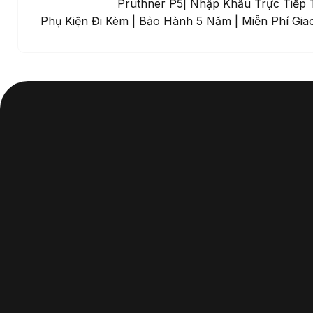
Đàn Piano Cơ Pruthner P5| Nhập Khẩu Trực Tiếp 
Phụ Kiện Đi Kèm | Bảo Hành 5 Năm | Miễn Phí Gi