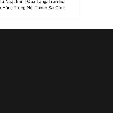
Từ Nhật Bản | Quà Tặng: Trọn Bộ
ao Hàng Trong Nội
Thành Sài Gòn!