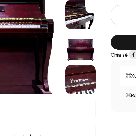
Chia sẻ:
Xu
B