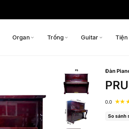
Organ
Trống
Guitar
Tiện
Đàn Pian
PRU
0.0
So sánh 