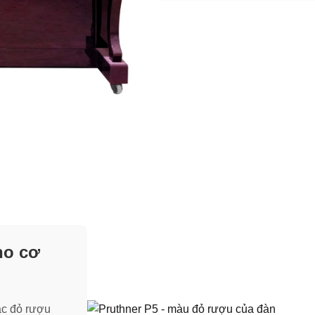
no cơ
ắc đỏ rượu