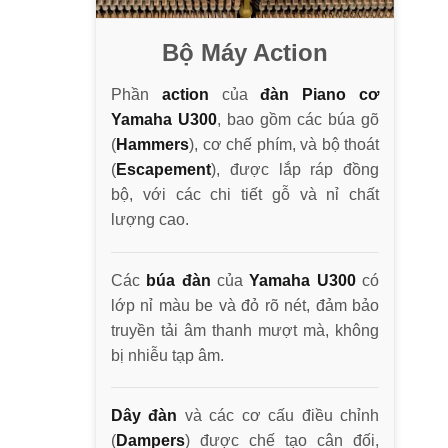
Bộ Máy Action
Phần
action
của
đàn Piano cơ
Yamaha U300
, bao gồm các búa gõ
(
Hammers
), cơ chế phím, và bộ thoát
(
Escapement
), được lắp ráp đồng
bộ, với các chi tiết gỗ và nỉ chất
lượng cao.
Các
búa đàn
của
Yamaha U300
có
lớp nỉ màu be và đỏ rõ nét, đảm bảo
truyền tải âm thanh mượt mà, không
bị nhiễu tạp âm.
Dây đàn
và các cơ cấu điều chỉnh
(
Dampers
) được chế tạo cân đối,