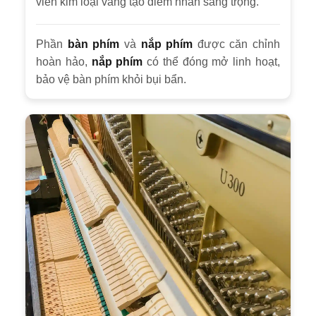
viền kim loại vàng tạo điểm nhấn sang trọng.
Phần
bàn phím
và
nắp phím
được căn chỉnh
hoàn hảo,
nắp phím
có thể đóng mở linh hoạt,
bảo vệ bàn phím khỏi bụi bẩn.