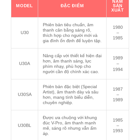
NĂM
MODEL
ĐẶC ĐIỂM
SẢN
XUẤT
Phiên bản tiêu chuẩn, âm
1980
thanh cân bằng sáng rõ,
U30
–
thích hợp cho người mới và
1985
gia đình ổn định để luyện tập.
Nâng cấp với thiết kế hiện đại
1989
hơn, âm thanh sáng, lực
U30A
–
phím nhạy, phù hợp cho
1994
người cần độ chính xác cao.
Phiên bản đặc biệt (Special
1987
Artist), âm thanh dày và sâu
U30SA
–
hơn, mang tính biểu diễn,
1989
chuyên nghiệp.
Được ưa chuộng với khung
1985
đúc V-Pro, âm thanh mạnh
U30BL
–
mẽ, sáng rõ nhưng vẫn ấm
1993
áp.