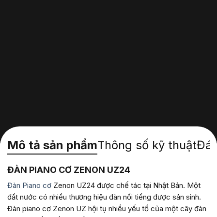
Mô tả sản phẩm
Thông số kỹ thuật
Đán
ĐÀN PIANO CƠ ZENON UZ24
Đàn Piano cơ
Zenon UZ24 được chế tác tại Nhật Bản. Một
đất nước có nhiều thương hiệu đàn nổi tiếng được sản sinh.
Đàn piano cơ Zenon UZ hội tụ nhiều yếu tố của một cây đàn