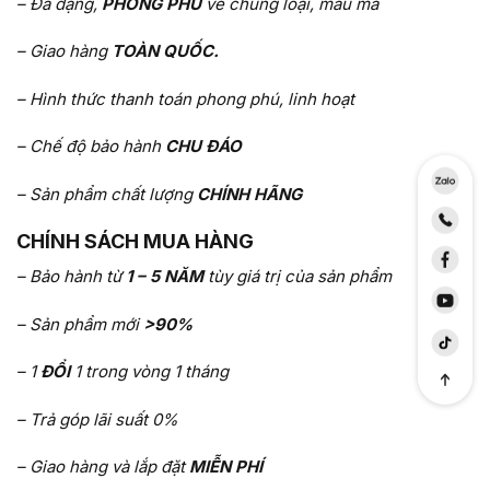
– Đa dạng,
PHONG PHÚ
về chủng loại, mẫu mã
– Giao hàng
TOÀN QUỐC.
– Hình thức thanh toán phong phú, linh hoạt
– Chế độ bảo hành
CHU ĐÁO
– Sản phẩm chất lượng
CHÍNH HÃNG
CHÍNH SÁCH MUA HÀNG
– Bảo hành từ
1 – 5 NĂM
tùy giá trị của sản phẩm
– Sản phẩm mới
>90%
– 1
ĐỔI
1 trong vòng 1 tháng
– Trả góp lãi suất 0%
– Giao hàng và lắp đặt
MIỄN PHÍ